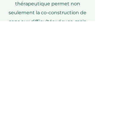
thérapeutique permet non
seulement la co-construction de
sens aux difficultés vécues, mais
aussi d'intégrer et de déposer des
expériences douloureuses du
passé, ou encore de se libérer de
schémas relationnels qui ne
servent plus. Dans une démarche
interactive et douce, elle considère
que la psychothérapie permet
d'ouvrir la voie à de nouvelles
façons de se connecter à soi et aux
autres.