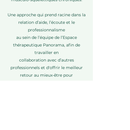
Une approche qui prend racine dans la
relation d’aide, l’écoute et le
professionnalisme
au sein de l’équipe de l’Espace
thérapeutique Panorama, afin de
travailler en
collaboration avec d’autres
professionnels et d'offrir le meilleur
retour au mieux-être pour
ses clients.
Passionnée de sport et d’activités en
plein air, des sommets aux sports d’eau,
Pauline
encourage chaque client à adopter un
mode de vie plus actif et sain (moins